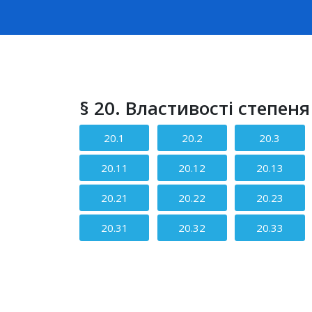
§ 20. Властивості степеня
20.1
20.2
20.3
20.11
20.12
20.13
20.21
20.22
20.23
20.31
20.32
20.33