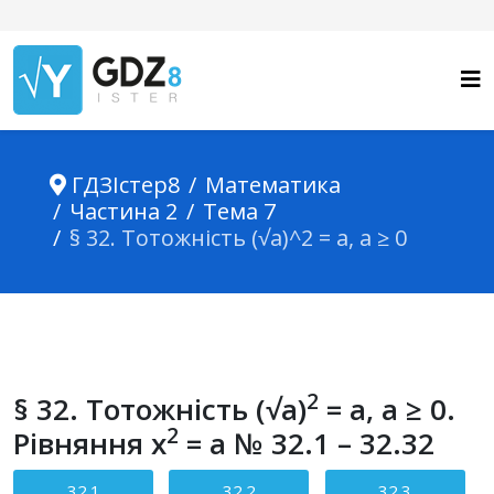
ГДЗІстер8
Математика
Частина 2
Тема 7
§ 32. Тотожність (√a)^2 = a, a ≥ 0
2
§ 32. Тотожність (√a)
= a, a ≥ 0.
2
Рівняння x
= a № 32.1 – 32.32
32.1
32.2
32.3