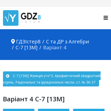
ГДЗІстер8
С та ДР з Алгебри
С-7 [13М]
Варіант 4
С-7 [13М] Функція y=x^2. Арифметичний квадратний
корінь. Раціональні та ірраціональні числа...ст. № 36-37
Варіант 4 С-7 [13М]
Зміст статті