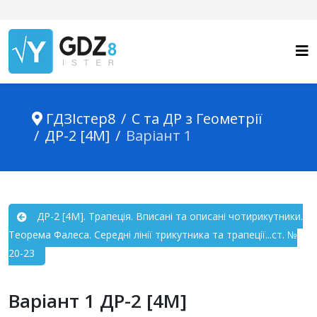
ГДЗІстер8
С та ДР з Геометрії
ДР-2 [4М]
Варіант 1
ДР-2 [4М]. Трапеція. Вписані та описані чотирикутники.
Теорема Фалеса. Середні лінії трикутника та трапеції...ст. №
20-23
Варіант 1 ДР-2 [4М]