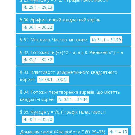
№ 29.1 – 29.23
§ 30. Арифметичний квадратний корінь
№ 30.1 – 30.32
§ 31. Множина. Числові множини
№ 31.1 – 31.29
§ 32. Тотожність (√a)^2 = a, a ≥ 0. Рівняння x^2 = a
№ 32.1 – 32.32
§ 33. Властивості арифметичного квадратного
кореня
№ 33.1 – 33.45
§ 34. Тотожні перетворення виразів, що містять
квадратні корені
№ 34.1 – 34.44
§ 35. Функція y = √x, її графік і властивості
№ 35.1 – 35.20
Домашня самостійна робота 7 (§§ 29–35)
№ 1 – 13