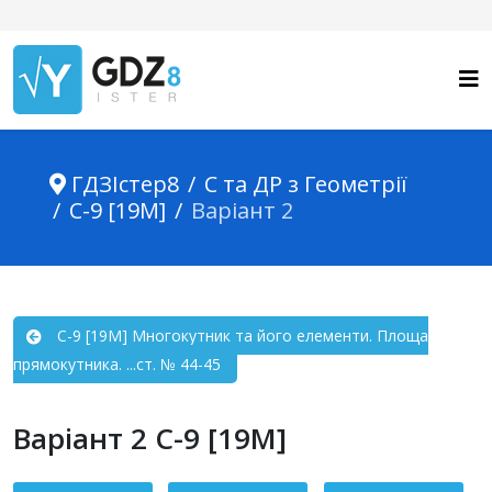
ГДЗІстер8
С та ДР з Геометрії
С-9 [19М]
Варіант 2
С-9 [19М] Многокутник та його елементи. Площа
прямокутника. ...ст. № 44-45
Варіант 2 С-9 [19М]
Зміст статті