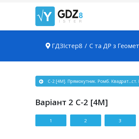
ГДЗІстер8
С та ДР з Геомет
С-2 [4М]. Прямокутник. Ромб. Квадрат...ст.
Варіант 2 С-2 [4М]
Зміст статті
1
2
3