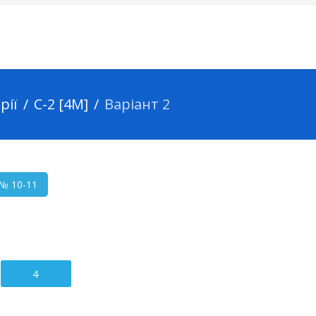
рії
С-2 [4М]
Варіант 2
 № 10-11
4